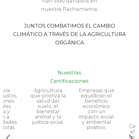
han sido dañados en
nuestra Pachamama.
JUNTOS COMBATIMOS EL CAMBIO
CLIMÁTICO A TRAVÉS DE LA AGRICULTURA
ORGÁNICA
Nuestras
Certificaciones
Agricultura
Empresas que
Certifica que
que prioriza la
equilibran el
el producto
salud del
beneficio
es 100% libre
suelo, el
económico
de gluten y
bienestar
con un
seguro para
animal y la
impacto social
su consumo.
justicia social.
y ambiental
positivo.